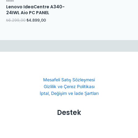
Lenovo IdeaCentre A340-
5
üzerinden
24IWL Aio PC PANEL
0
oy
₺
6.299,00
₺
4.899,00
aldı
Mesafeli Satış Sözleşmesi
Gizlilik ve Çerez Politikası
İptal, Değişim ve İade Şartları
Destek