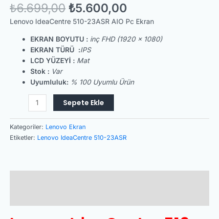
₺
6.699,00
₺
5.600,00
Lenovo IdeaCentre 510-23ASR AIO Pc Ekran
EKRAN BOYUTU :
inç FHD (1920 x 1080)
EKRAN TÜRÜ :
IPS
LCD YÜZEYİ :
Mat
Stok :
Var
Uyumluluk:
% 100 Uyumlu Ürün
Sepete Ekle
Kategoriler:
Lenovo Ekran
Etiketler:
Lenovo IdeaCentre 510-23ASR
Açıklama
Değerlendirmeler (0)