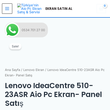
İçeriğe
Main
atla
EKRAN SATIN AL
Menu
0534 701 27 00
Orijinal
Şu
Lenovo
fiyat:
andaki
IdeaCentre
Sale!
₺6.699,00.
fiyat:
510-
₺5.600,00.
23ASR
Aio
Pc
Ana Sayfa
/
Lenovo Ekran
/ Lenovo IdeaCentre 510-23ASR Aio Pc
Ekran-
Ekran- Panel Satış
Panel
Lenovo IdeaCentre 510-
Satış
adet
23ASR Aio Pc Ekran- Panel
Satış