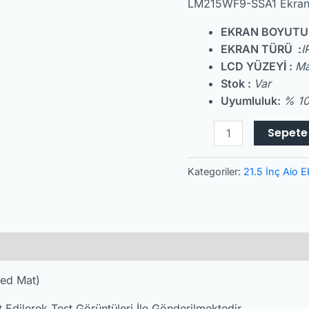
LM215WF9-SSA1 Ekra
EKRAN BOYUTU
EKRAN TÜRÜ :
I
LCD YÜZEYİ :
Ma
Stok :
Var
Uyumluluk:
% 10
Sepete 
Kategoriler:
21.5 İnç Aio E
ed Mat)
 Edilerek Test Görüntüleri İle Gönderilmektedir