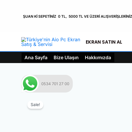
atla
ŞUAN Kİ SEPETİNİZ 0 TL, 5000 TL VE ÜZERİ ALIŞVERİŞLERİN
EKRAN SATIN AL
Ana Sayfa
Bize Ulaşın
Hakkımızda
0534 701 27 00
Sale!