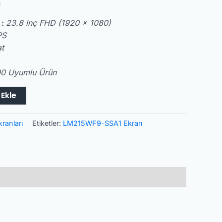
n
 :
23.8 inç FHD (1920 x 1080)
PS
t
0 Uyumlu Ürün
Ekle
kranları
Etiketler:
LM215WF9-SSA1 Ekran