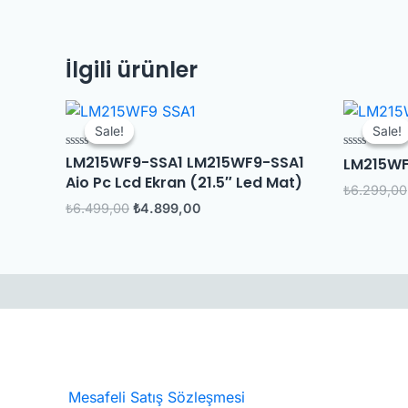
İlgili ürünler
Orijinal
Şu
fiyat:
andaki
Sale!
Sale!
Sale!
Sale!
₺6.499,00.
fiyat:
₺4.899,00.
LM215WF9-SSA1 LM215WF9-SSA1
5
5
LM215WF
üzerinden
üzerinden
Aio Pc Lcd Ekran (21.5″ Led Mat)
0
0
₺
6.299,00
oy
oy
aldı
aldı
₺
6.499,00
₺
4.899,00
Mesafeli Satış Sözleşmesi