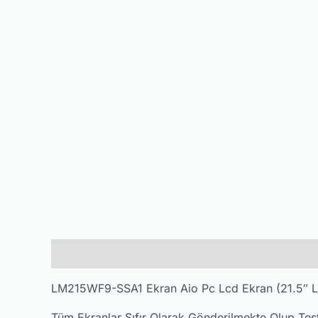
Açıklama
Değerlendirmeler (0)
LM215WF9-SSA1 Ekran Aio Pc Lcd Ekran (21.5″ L
Tüm Ekranlar Sıfır Olarak Gönderilmekte Olup Test