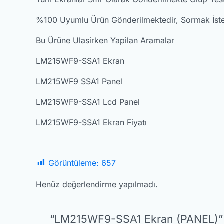
%100 Uyumlu Ürün Gönderilmektedir, Sormak İstediği
Bu Ürüne Ulasirken Yapilan Aramalar
LM215WF9-SSA1 Ekran
LM215WF9 SSA1 Panel
LM215WF9-SSA1 Lcd Panel
LM215WF9-SSA1 Ekran Fiyatı
Görüntüleme:
657
Henüz değerlendirme yapılmadı.
“LM215WF9-SSA1 Ekran (PANEL)” iç