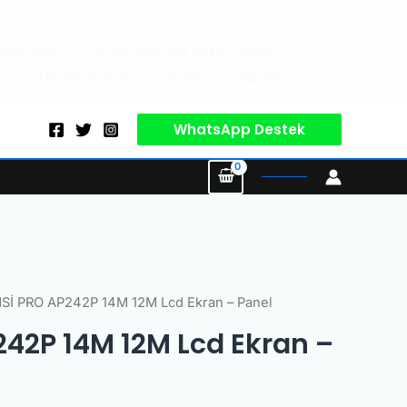
tları
latma Metni
KVKK Açık Rıza Beyan Formu
i
Ödeme sayfası
Örnek
Sepetim
WhatsApp Destek
nal
Şu
Sİ PRO AP242P 14M 12M Lcd Ekran – Panel
:
andaki
42P 14M 12M Lcd Ekran –
99,00.
fiyat:
₺6.500,00.