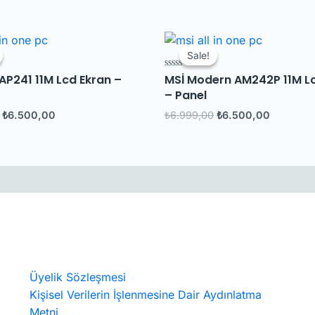
Orijinal
Şu
Orijinal
Şu
fiyat:
andaki
fiyat:
andaki
Sale!
Sale!
₺6.999,00.
fiyat:
₺6.999,00.
fiyat:
₺6.500,00.
₺6.500,0
AP241 11M Lcd Ekran –
MSİ Modern AM242P 11M L
5
üzerinden
– Panel
0
oy
aldı
₺
6.500,00
₺
6.999,00
₺
6.500,00
Üyelik Sözleşmesi
Kişisel Verilerin İşlenmesine Dair Aydınlatma
Metni