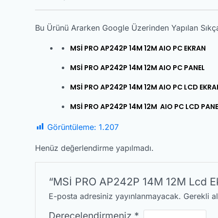
Bu Ürünü Ararken Google Üzerinden Yapılan Sıkç
MSİ PRO AP242P 14M 12M AIO PC EKRAN
MSİ PRO AP242P 14M 12M AIO PC PANEL
MSİ PRO AP242P 14M 12M AIO PC LCD EKRA
MSİ PRO AP242P 14M 12M AIO PC LCD PANE
Görüntüleme:
1.207
Henüz değerlendirme yapılmadı.
“MSİ PRO AP242P 14M 12M Lcd Ekran
E-posta adresiniz yayınlanmayacak.
Gerekli a
Derecelendirmeniz
*