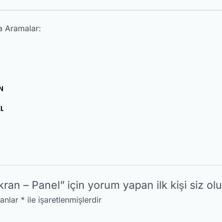
a Aramalar:
N
L
 – Panel” için yorum yapan ilk kişi siz ol
lanlar
*
ile işaretlenmişlerdir