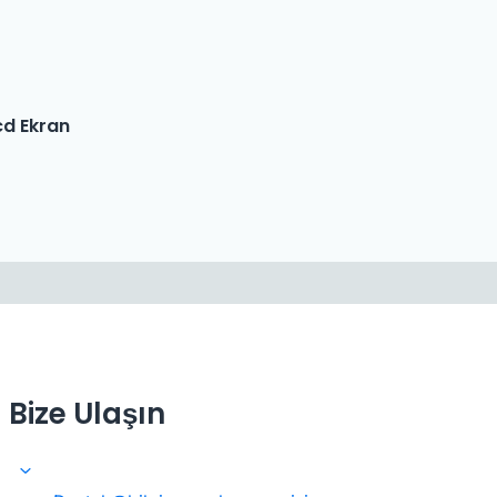
0.
cd Ekran
Bize Ulaşın