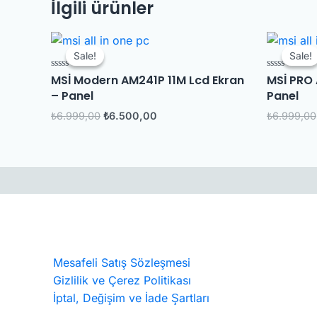
İlgili ürünler
Orijinal
Şu
fiyat:
andaki
Sale!
Sale!
Sale!
Sale!
₺6.999,00.
fiyat:
₺6.500,00.
MSİ Modern AM241P 11M Lcd Ekran
MSİ PRO 
5
5
üzerinden
üzerinden
– Panel
Panel
0
0
oy
oy
aldı
aldı
₺
6.999,00
₺
6.500,00
₺
6.999,00
Mesafeli Satış Sözleşmesi
Gizlilik ve Çerez Politikası
İptal, Değişim ve İade Şartları