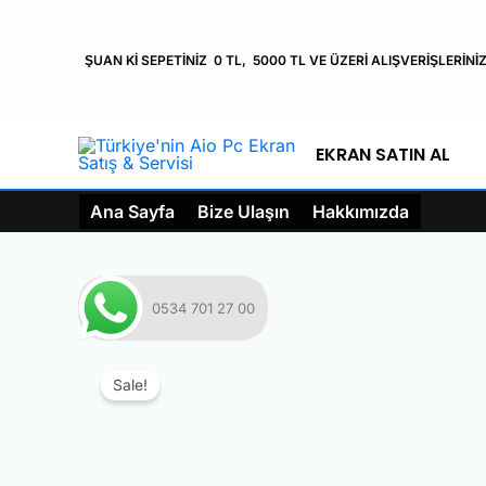
atla
ŞUAN Kİ SEPETİNİZ 0 TL, 5000 TL VE ÜZERİ ALIŞVERİŞLERİN
EKRAN SATIN AL
Ana Sayfa
Bize Ulaşın
Hakkımızda
0534 701 27 00
Sale!