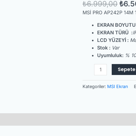
₺
6.999,00
₺
6.5
Lcd
Ekran
MSİ PRO AP242P 14M 1
-
EKRAN BOYUTU
Panel
EKRAN TÜRÜ :
I
adet
LCD YÜZEYİ :
Ma
Stok :
Var
Uyumluluk:
% 10
Sepete 
Kategoriler:
MSI Ekran
E