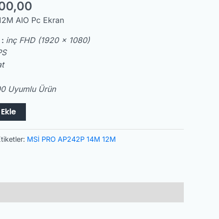
00,00
2M AIO Pc Ekran
 :
inç FHD (1920 x 1080)
PS
t
0 Uyumlu Ürün
Ekle
tiketler:
MSİ PRO AP242P 14M 12M